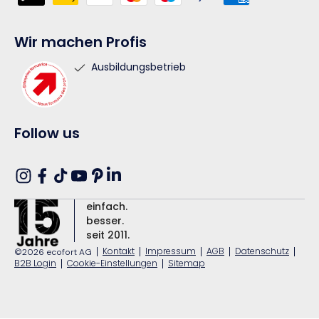
Wir machen Profis
Ausbildungsbetrieb
Follow us
Translation
Instagram
Facebook
TikTok
YouTube
Pinterest
missing:
einfach.
de.general.social.links.linkedin
besser.
seit 2011.
|
Kontakt
|
Impressum
|
AGB
|
Datenschutz
|
©2026 ecofort AG
B2B Login
|
Cookie-Einstellungen
|
Sitemap