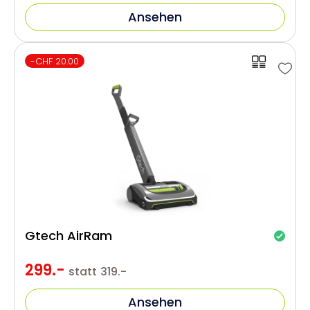
Ansehen
-CHF 20.00
Gtech AirRam
299.-
statt
319.-
Ansehen