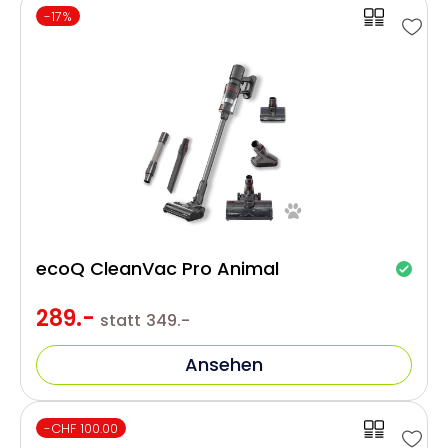
-17%
ecoQ CleanVac Pro Animal
289.-
statt
349.-
Ansehen
-CHF 100.00