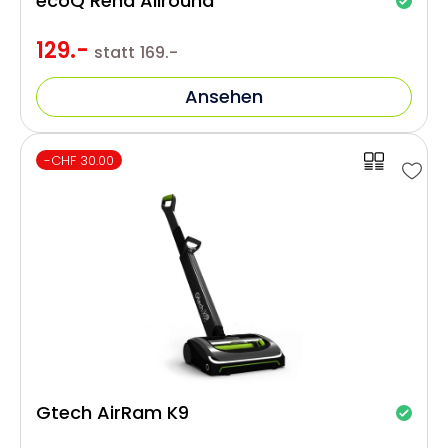
ecoQ Rena Allround
129.-
statt
169.-
Ansehen
-CHF 30.00
Gtech AirRam K9