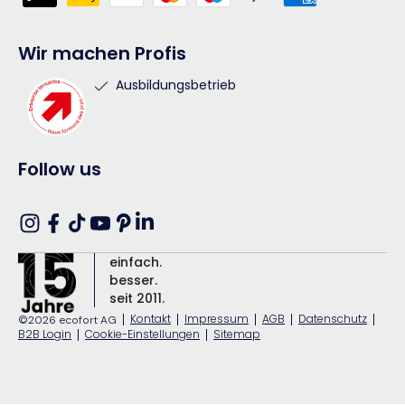
Wir machen Profis
Ausbildungsbetrieb
Follow us
Translation
Instagram
Facebook
TikTok
YouTube
Pinterest
missing:
einfach.
de.general.social.links.linkedin
besser.
seit 2011.
|
Kontakt
|
Impressum
|
AGB
|
Datenschutz
|
©2026 ecofort AG
B2B Login
|
Cookie-Einstellungen
|
Sitemap