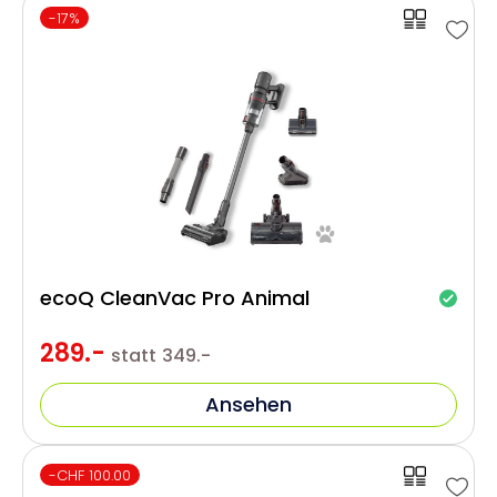
-17%
ecoQ CleanVac Pro Animal
289.-
statt
349.-
Ansehen
-CHF 100.00