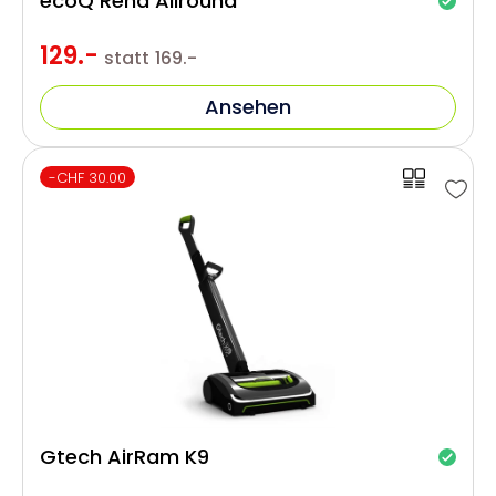
ecoQ Rena Allround
129.-
statt
169.-
Ansehen
-CHF 30.00
Gtech AirRam K9