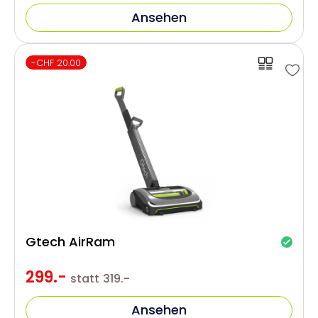
Ansehen
-CHF 20.00
Gtech AirRam
299.-
statt
319.-
Ansehen