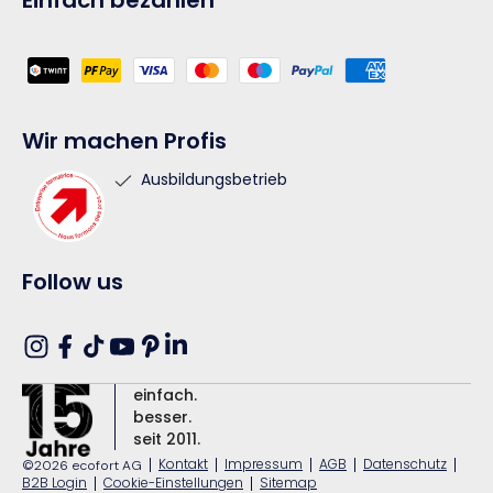
Einfach bezahlen
Zahlungsmethoden
Wir machen Profis
Ausbildungsbetrieb
Follow us
Translation
Instagram
Facebook
TikTok
YouTube
Pinterest
missing:
einfach.
de.general.social.links.linkedin
besser.
seit 2011.
|
Kontakt
|
Impressum
|
AGB
|
Datenschutz
|
©2026 ecofort AG
B2B Login
|
Cookie-Einstellungen
|
Sitemap