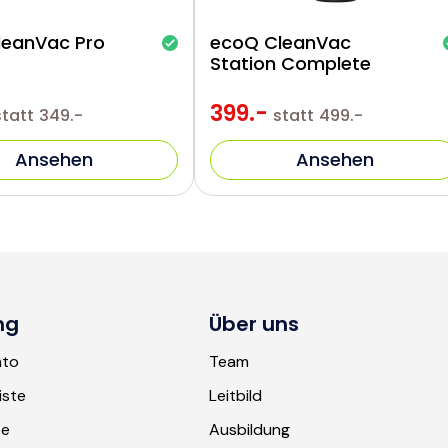
leanVac Pro
ecoQ CleanVac
Station Complete
399.-
statt
349.-
statt
499.-
Ansehen
Ansehen
ng
Über uns
nto
Team
iste
Leitbild
te
Ausbildung