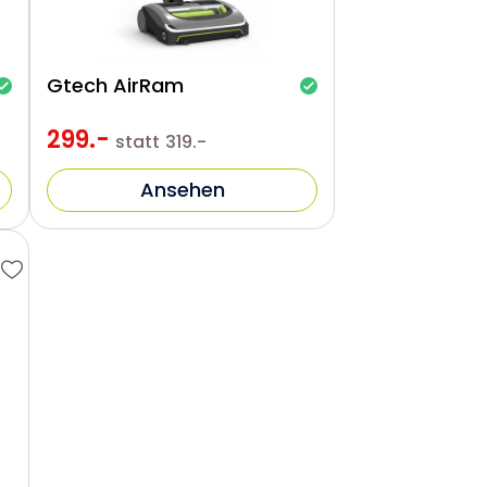
Gtech AirRam
299.-
statt
319.-
Ansehen