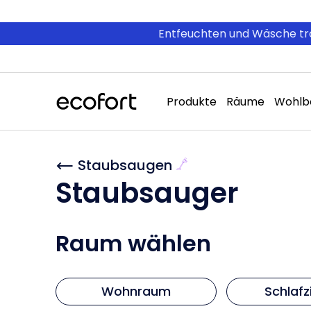
Direkt
zum
Inhalt
Entfeuchten und Wäsche tro
Produkte
Räume
Wohlb
Staubsaugen
Kategorie:
Staubsauger
Raum wählen
Wohnraum
Schlaf