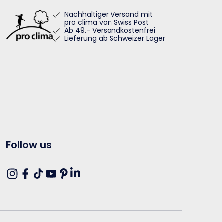
Nachhaltiger Versand mit
pro clima von Swiss Post
Ab 49.- Versandkostenfrei
Lieferung ab Schweizer Lager
Follow us
Translation
Instagram
Facebook
TikTok
YouTube
Pinterest
missing:
de.general.social.links.linkedin