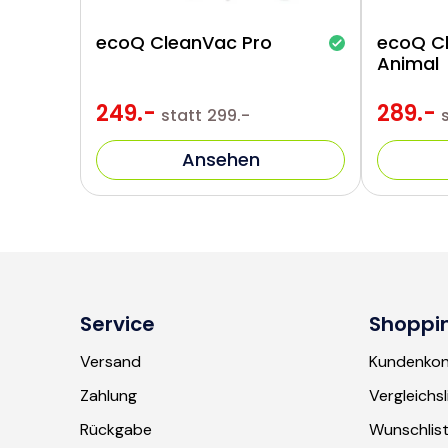
ecoQ CleanVac Pro
ecoQ C
Animal
249.-
289.-
statt
299.-
Ansehen
Service
Shoppi
Versand
Kundenko
Zahlung
Vergleichsl
Rückgabe
Wunschlis