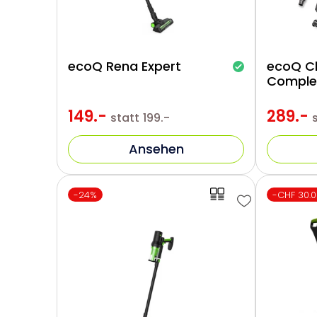
ecoQ Rena Expert
ecoQ C
Comple
149.-
289.-
statt
199.-
Ansehen
-24%
-CHF 30.0