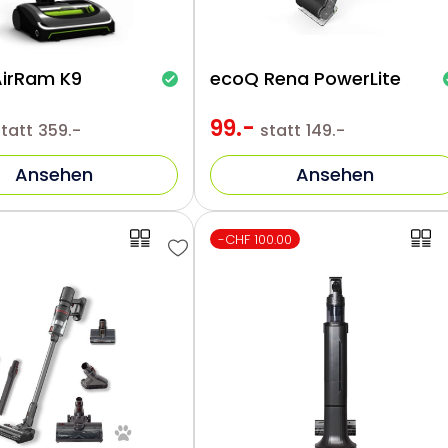
AirRam K9
ecoQ Rena PowerLite
99.-
statt
359.-
statt
149.-
Ansehen
Ansehen
-CHF 100.00