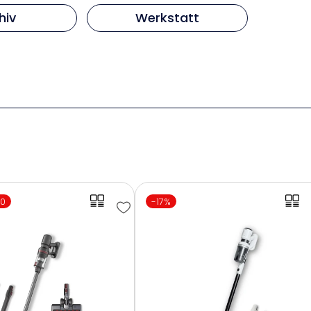
hiv
Werkstatt
00
-17%