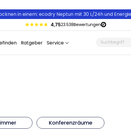
cknen in einem: ecodry Neptun mit 30 L/24h und Energi
4,75
23.538
Bewertungen
efinden
Ratgeber
Service
zimmer
Konferenzräume