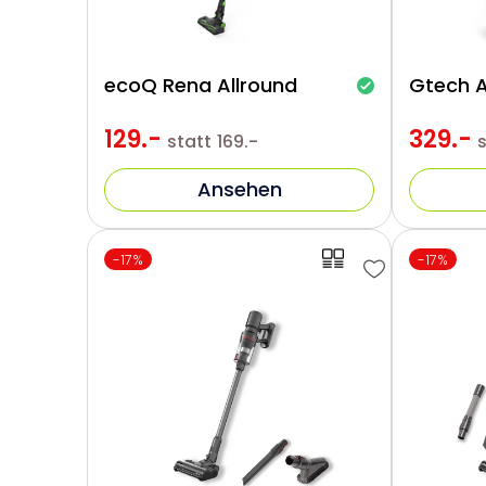
ecoQ Rena Allround
Gtech 
129.-
329.-
statt
169.-
Ansehen
-17%
-17%