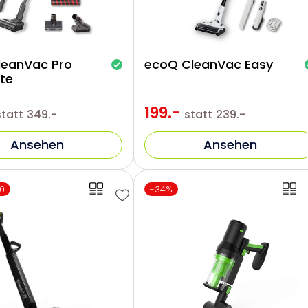
leanVac Pro
ecoQ CleanVac Easy
te
199.-
statt
349.-
statt
239.-
Ansehen
Ansehen
0
-34%