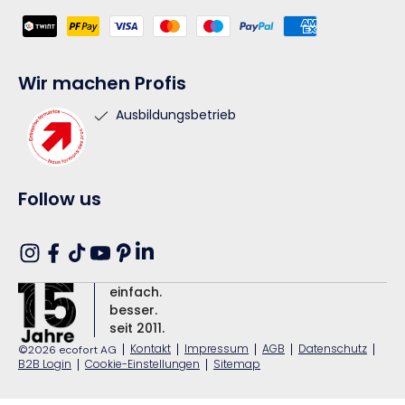
Zahlungsmethoden
Wir machen Profis
Ausbildungsbetrieb
Follow us
Translation
Instagram
Facebook
TikTok
YouTube
Pinterest
missing:
einfach.
de.general.social.links.linkedin
besser.
seit 2011.
|
Kontakt
|
Impressum
|
AGB
|
Datenschutz
|
©2026 ecofort AG
B2B Login
|
Cookie-Einstellungen
|
Sitemap