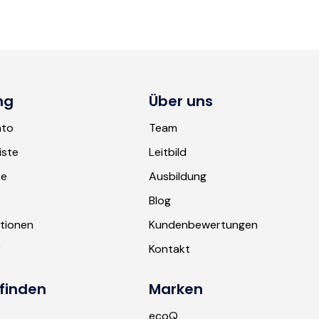
ng
Über uns
nto
Team
iste
Leitbild
te
Ausbildung
b
Blog
tionen
Kundenbewertungen
r
Kontakt
finden
Marken
ecoQ