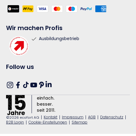
Zahlungsmethoden
Wir machen Profis
Ausbildungsbetrieb
Follow us
Translation
Instagram
Facebook
TikTok
YouTube
Pinterest
missing:
einfach.
de.general.social.links.linkedin
besser.
seit 2011.
|
Kontakt
|
Impressum
|
AGB
|
Datenschutz
|
©2026 ecofort AG
B2B Login
|
Cookie-Einstellungen
|
Sitemap