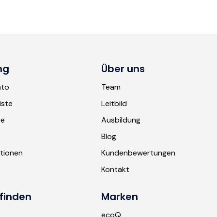
ng
Über uns
nto
Team
iste
Leitbild
te
Ausbildung
b
Blog
tionen
Kundenbewertungen
r
Kontakt
finden
Marken
ecoQ