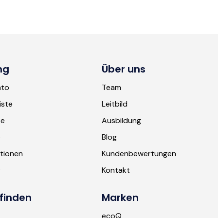
ng
Über uns
nto
Team
iste
Leitbild
te
Ausbildung
b
Blog
tionen
Kundenbewertungen
r
Kontakt
finden
Marken
ecoQ