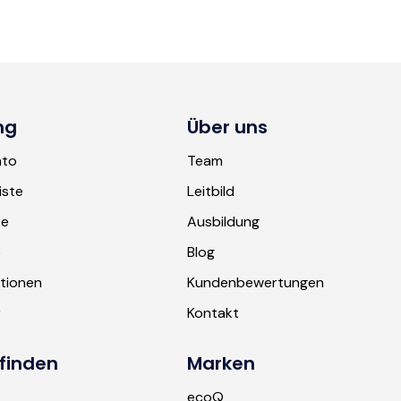
ng
Über uns
nto
Team
iste
Leitbild
te
Ausbildung
b
Blog
tionen
Kundenbewertungen
r
Kontakt
finden
Marken
ecoQ