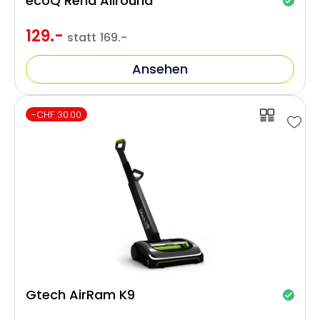
ecoQ Rena Allround
129.-
statt
169.-
Ansehen
-CHF 30.00
Gtech AirRam K9