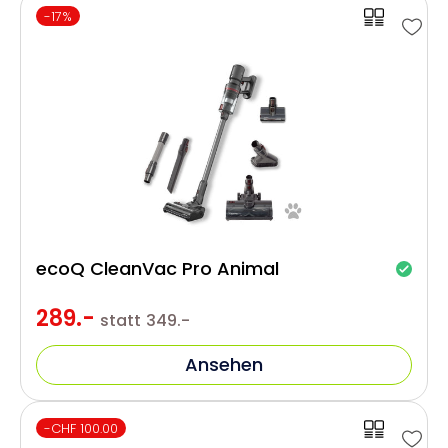
-17%
ecoQ CleanVac Pro Animal
289.-
statt
349.-
Ansehen
-CHF 100.00