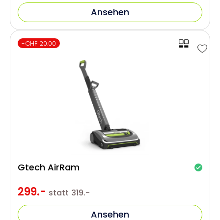
Ansehen
-CHF 20.00
Gtech AirRam
299.-
statt
319.-
Ansehen