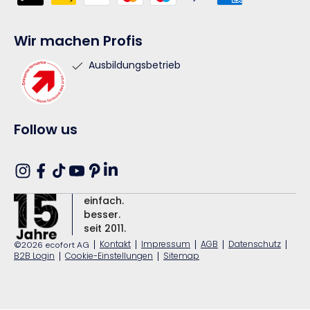
Wir machen Profis
Ausbildungsbetrieb
Follow us
Translation
Instagram
Facebook
TikTok
YouTube
Pinterest
missing:
einfach.
de.general.social.links.linkedin
besser.
seit 2011.
|
Kontakt
|
Impressum
|
AGB
|
Datenschutz
|
©2026 ecofort AG
B2B Login
|
Cookie-Einstellungen
|
Sitemap