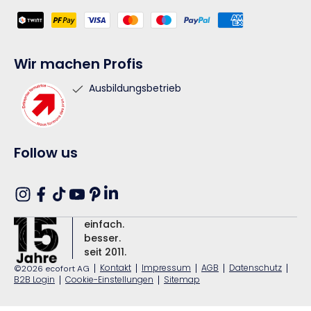
Zahlungsmethoden
Wir machen Profis
Ausbildungsbetrieb
Follow us
Translation
Instagram
Facebook
TikTok
YouTube
Pinterest
missing:
einfach.
de.general.social.links.linkedin
besser.
seit 2011.
|
Kontakt
|
Impressum
|
AGB
|
Datenschutz
|
©2026 ecofort AG
B2B Login
|
Cookie-Einstellungen
|
Sitemap