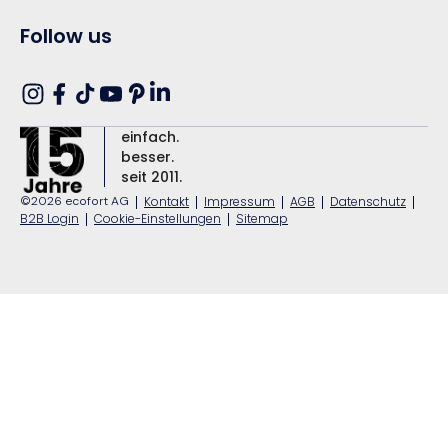
Follow us
Translation
Instagram
Facebook
TikTok
YouTube
Pinterest
missing:
einfach.
de.general.social.links.linkedin
besser.
seit 2011.
©2026 ecofort AG
|
Kontakt
|
Impressum
|
AGB
|
Datenschutz
|
B2B Login
|
Cookie-Einstellungen
|
Sitemap