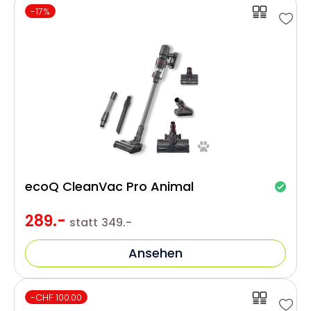
-17%
ecoQ CleanVac Pro Animal
289.-
statt
349.-
Ansehen
-CHF 100.00