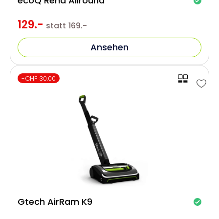
ecoQ Rena Allround
129.-
statt
169.-
Ansehen
-CHF 30.00
Gtech AirRam K9