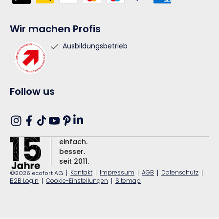
Wir machen Profis
Ausbildungsbetrieb
Follow us
Translation
Instagram
Facebook
TikTok
YouTube
Pinterest
missing:
einfach.
de.general.social.links.linkedin
besser.
seit 2011.
|
Kontakt
|
Impressum
|
AGB
|
Datenschutz
|
©2026 ecofort AG
B2B Login
|
Cookie-Einstellungen
|
Sitemap