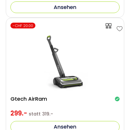
Ansehen
-CHF 20.00
Gtech AirRam
299.-
statt
319.-
Ansehen