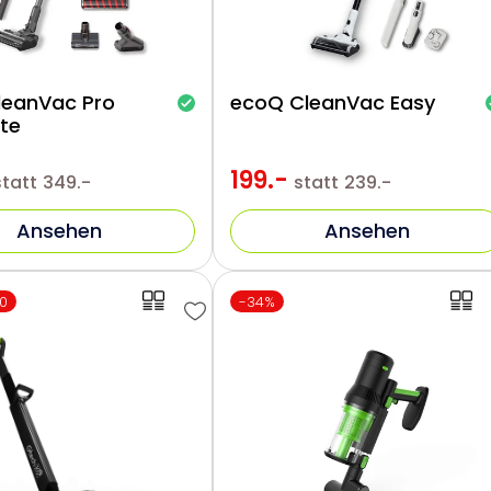
leanVac Pro
ecoQ CleanVac Easy
te
199.-
statt
349.-
statt
239.-
Ansehen
Ansehen
0
-34%