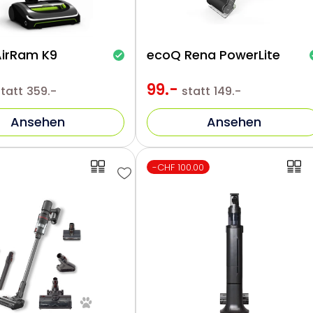
AirRam K9
ecoQ Rena PowerLite
99.-
statt
359.-
statt
149.-
Ansehen
Ansehen
-CHF 100.00