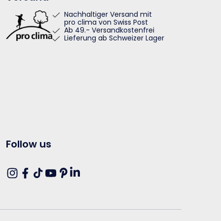
Nachhaltiger Versand mit
pro clima von Swiss Post
Ab 49.- Versandkostenfrei
Lieferung ab Schweizer Lager
Follow us
Translation
Instagram
Facebook
TikTok
YouTube
Pinterest
missing:
de.general.social.links.linkedin