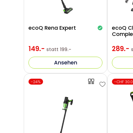
ecoQ Rena Expert
ecoQ C
Comple
149.-
289.-
statt
199.-
Ansehen
-24%
-CHF 30.0