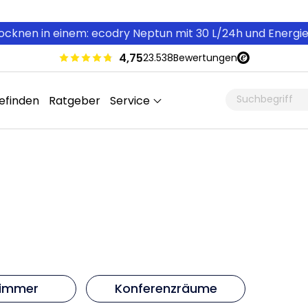
cknen in einem: ecodry Neptun mit 30 L/24h und Energi
4,75
23.538
Bewertungen
efinden
Ratgeber
Service
zimmer
Konferenzräume