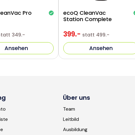
leanVac Pro
ecoQ CleanVac
Station Complete
399.-
statt
349.-
statt
499.-
Ansehen
Ansehen
ng
Über uns
nto
Team
iste
Leitbild
te
Ausbildung