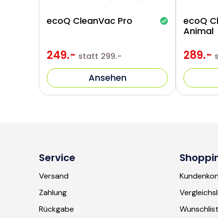
ecoQ CleanVac Pro
ecoQ C
Animal
249.-
289.-
statt
299.-
Ansehen
Service
Shoppi
Versand
Kundenko
Zahlung
Vergleichsl
Rückgabe
Wunschlis