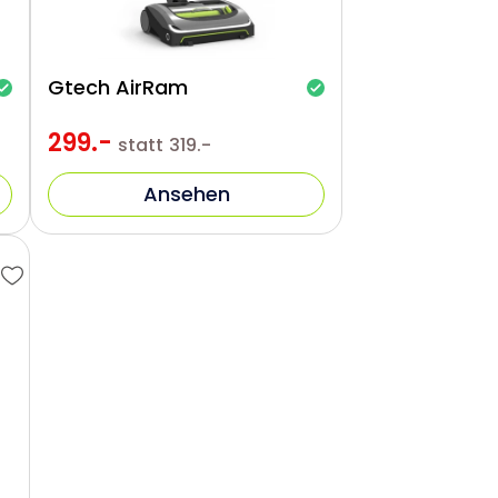
Gtech AirRam
299.-
statt
319.-
Ansehen