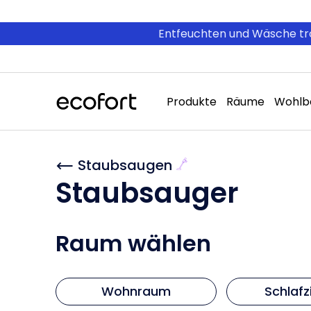
Direkt
zum
Inhalt
Entfeuchten und Wäsche tro
Produkte
Räume
Wohlb
Staubsaugen
Kategorie:
Staubsauger
Raum wählen
Wohnraum
Schlaf