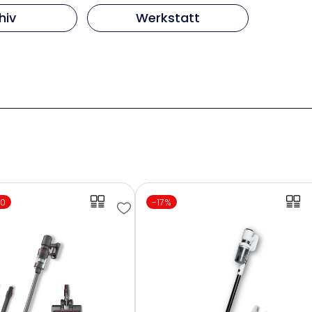
hiv
Werkstatt
00
-17%