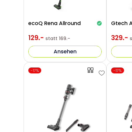
ecoQ Rena Allround
Gtech 
129.-
329.-
statt
169.-
Ansehen
-17%
-17%