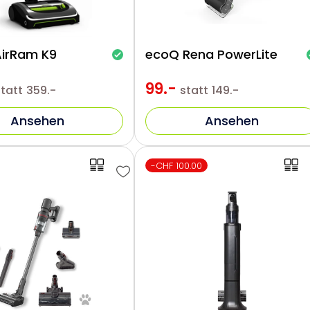
AirRam K9
ecoQ Rena PowerLite
99.-
statt
359.-
statt
149.-
Ansehen
Ansehen
-CHF 100.00