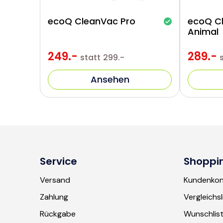
ecoQ CleanVac Pro
ecoQ C
Animal
249.-
289.-
statt
299.-
Ansehen
Service
Shoppi
Versand
Kundenko
Zahlung
Vergleichsl
Rückgabe
Wunschlis