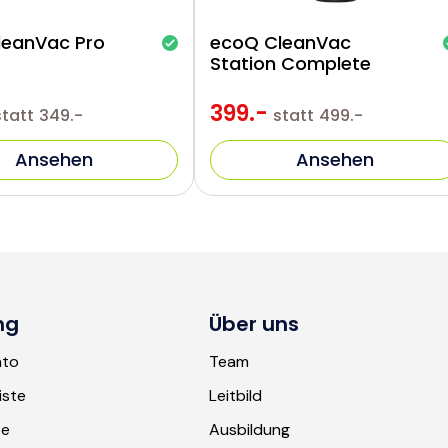
leanVac Pro
ecoQ CleanVac
Station Complete
399.-
statt
349.-
statt
499.-
Ansehen
Ansehen
ng
Über uns
nto
Team
iste
Leitbild
te
Ausbildung