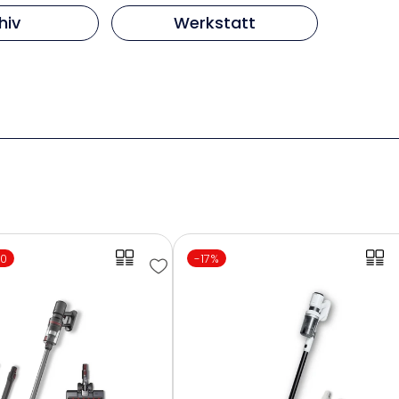
hiv
Werkstatt
00
-17%