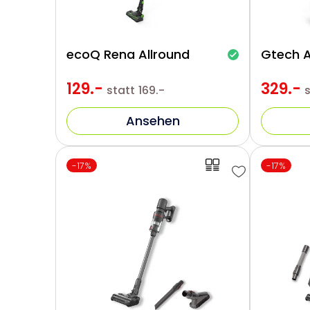
ecoQ Rena Allround
Gtech 
129.-
329.-
statt
169.-
Ansehen
-17%
-17%