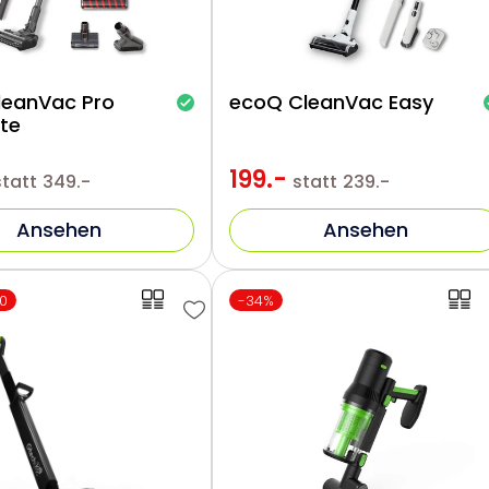
leanVac Pro
ecoQ CleanVac Easy
te
199.-
statt
349.-
statt
239.-
Ansehen
Ansehen
0
-34%