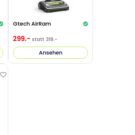
Gtech AirRam
299.-
statt
319.-
Ansehen