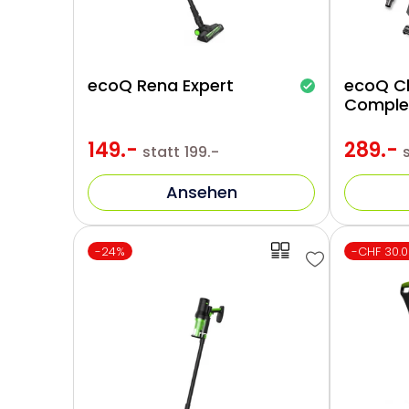
ecoQ Rena Expert
ecoQ C
Comple
149.-
289.-
statt
199.-
Ansehen
-24%
-CHF 30.0