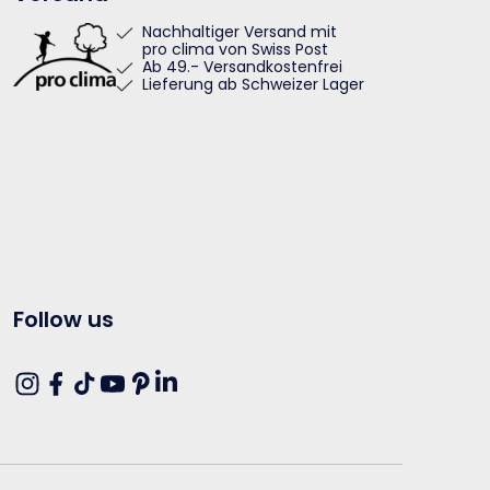
Nachhaltiger Versand mit
pro clima von Swiss Post
Ab 49.- Versandkostenfrei
Lieferung ab Schweizer Lager
Follow us
Translation
Instagram
Facebook
TikTok
YouTube
Pinterest
missing:
de.general.social.links.linkedin