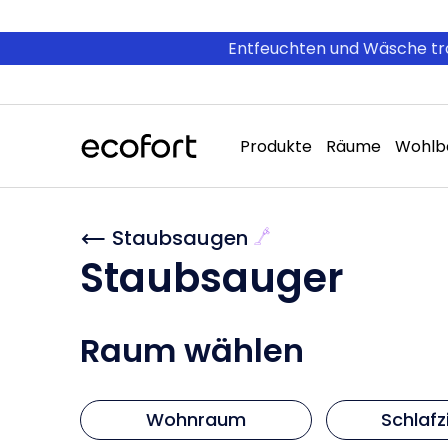
Direkt
zum
Inhalt
Entfeuchten und Wäsche tro
Produkte
Räume
Wohlb
Staubsaugen
Kategorie:
Staubsauger
Raum wählen
Wohnraum
Schlaf