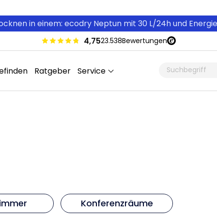
cknen in einem: ecodry Neptun mit 30 L/24h und Energi
4,75
23.538
Bewertungen
efinden
Ratgeber
Service
zimmer
Konferenzräume