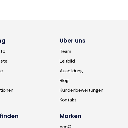
ng
Über uns
nto
Team
iste
Leitbild
te
Ausbildung
b
Blog
tionen
Kundenbewertungen
r
Kontakt
finden
Marken
ecoQ