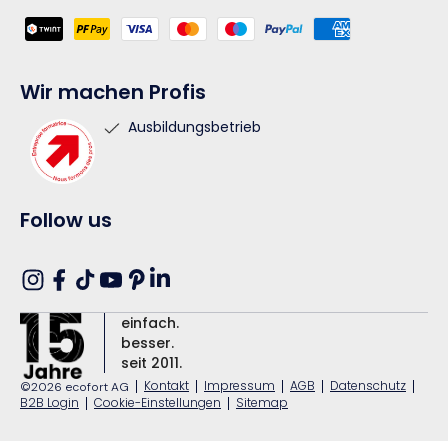
Zahlungsmethoden
Wir machen Profis
Ausbildungsbetrieb
Follow us
Translation
Instagram
Facebook
TikTok
YouTube
Pinterest
missing:
einfach.
de.general.social.links.linkedin
besser.
seit 2011.
|
Kontakt
|
Impressum
|
AGB
|
Datenschutz
|
©2026 ecofort AG
B2B Login
|
Cookie-Einstellungen
|
Sitemap