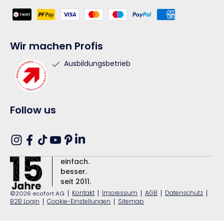
Zahlungsmethoden
Wir machen Profis
Ausbildungsbetrieb
Follow us
Translation
Instagram
Facebook
TikTok
YouTube
Pinterest
missing:
einfach.
de.general.social.links.linkedin
besser.
seit 2011.
|
Kontakt
|
Impressum
|
AGB
|
Datenschutz
|
©2026 ecofort AG
B2B Login
|
Cookie-Einstellungen
|
Sitemap