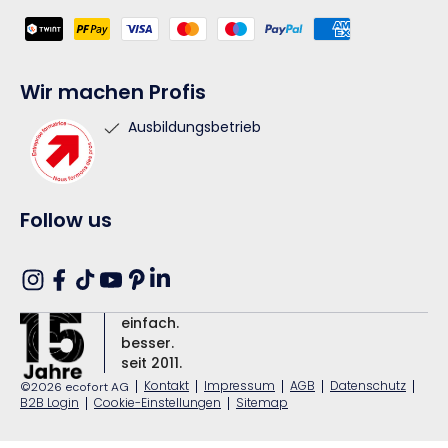
Zahlungsmethoden
Wir machen Profis
Ausbildungsbetrieb
Follow us
Translation
Instagram
Facebook
TikTok
YouTube
Pinterest
missing:
einfach.
de.general.social.links.linkedin
besser.
seit 2011.
|
Kontakt
|
Impressum
|
AGB
|
Datenschutz
|
©2026 ecofort AG
B2B Login
|
Cookie-Einstellungen
|
Sitemap