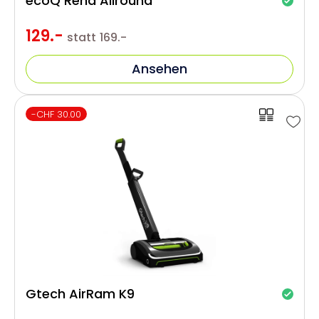
ecoQ Rena Allround
129.-
statt
169.-
Ansehen
-CHF 30.00
Gtech AirRam K9