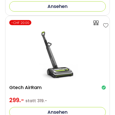
Ansehen
-CHF 20.00
Gtech AirRam
299.-
statt
319.-
Ansehen