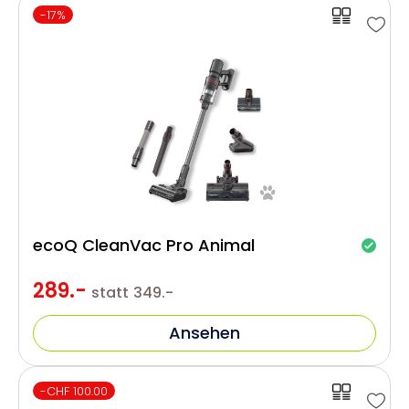
-17%
ecoQ CleanVac Pro Animal
289.-
statt
349.-
Ansehen
-CHF 100.00