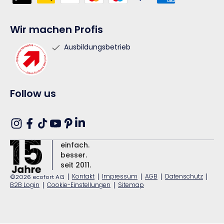
Wir machen Profis
Ausbildungsbetrieb
Follow us
Translation
Instagram
Facebook
TikTok
YouTube
Pinterest
missing:
einfach.
de.general.social.links.linkedin
besser.
seit 2011.
|
Kontakt
|
Impressum
|
AGB
|
Datenschutz
|
©2026 ecofort AG
B2B Login
|
Cookie-Einstellungen
|
Sitemap