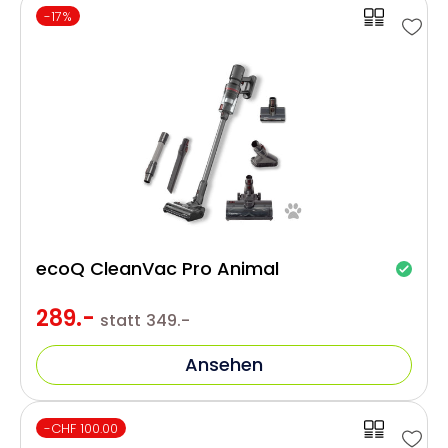
-17%
ecoQ CleanVac Pro Animal
289.-
statt
349.-
Ansehen
-CHF 100.00