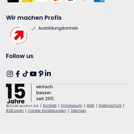
Wir machen Profis
Ausbildungsbetrieb
Follow us
Translation
Instagram
Facebook
TikTok
YouTube
Pinterest
missing:
einfach.
de.general.social.links.linkedin
besser.
seit 2011.
|
Kontakt
|
Impressum
|
AGB
|
Datenschutz
|
©2026 ecofort AG
B2B Login
|
Cookie-Einstellungen
|
Sitemap