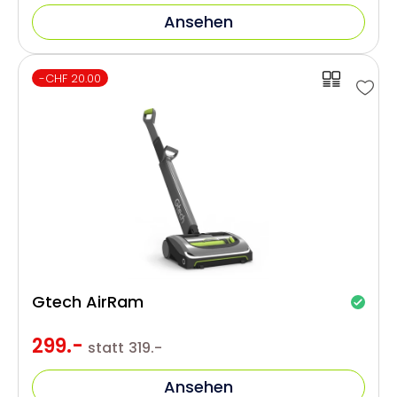
Ansehen
-CHF 20.00
Gtech AirRam
299.-
statt
319.-
Ansehen