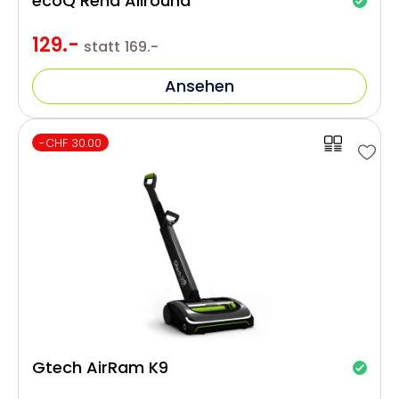
ecoQ Rena Allround
129.-
statt
169.-
Ansehen
-CHF 30.00
Gtech AirRam K9