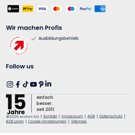
Zahlungsmethoden
Wir machen Profis
Ausbildungsbetrieb
Follow us
Translation
Instagram
Facebook
TikTok
YouTube
Pinterest
missing:
einfach.
de.general.social.links.linkedin
besser.
seit 2011.
|
Kontakt
|
Impressum
|
AGB
|
Datenschutz
|
©2026 ecofort AG
B2B Login
|
Cookie-Einstellungen
|
Sitemap