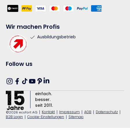
Zahlungsmethoden
Wir machen Profis
Ausbildungsbetrieb
Follow us
Translation
Instagram
Facebook
TikTok
YouTube
Pinterest
missing:
einfach.
de.general.social.links.linkedin
besser.
seit 2011.
|
Kontakt
|
Impressum
|
AGB
|
Datenschutz
|
©2026 ecofort AG
B2B Login
|
Cookie-Einstellungen
|
Sitemap