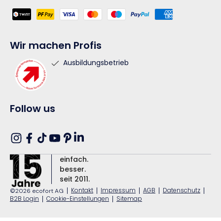
Zahlungsmethoden
Wir machen Profis
Ausbildungsbetrieb
Follow us
Translation
Instagram
Facebook
TikTok
YouTube
Pinterest
missing:
einfach.
de.general.social.links.linkedin
besser.
seit 2011.
|
Kontakt
|
Impressum
|
AGB
|
Datenschutz
|
©2026 ecofort AG
B2B Login
|
Cookie-Einstellungen
|
Sitemap