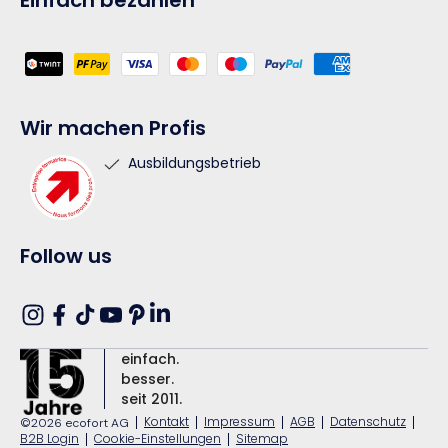
Einfach bezahlen
Zahlungsmethoden
Wir machen Profis
Ausbildungsbetrieb
Follow us
Translation
Instagram
Facebook
TikTok
YouTube
Pinterest
missing:
einfach.
de.general.social.links.linkedin
besser.
seit 2011.
|
Kontakt
|
Impressum
|
AGB
|
Datenschutz
|
©2026 ecofort AG
B2B Login
|
Cookie-Einstellungen
|
Sitemap