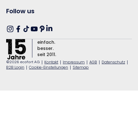
Follow us
Translation
Instagram
Facebook
TikTok
YouTube
Pinterest
missing:
einfach.
de.general.social.links.linkedin
besser.
seit 2011.
©2026 ecofort AG
|
Kontakt
|
Impressum
|
AGB
|
Datenschutz
|
B2B Login
|
Cookie-Einstellungen
|
Sitemap