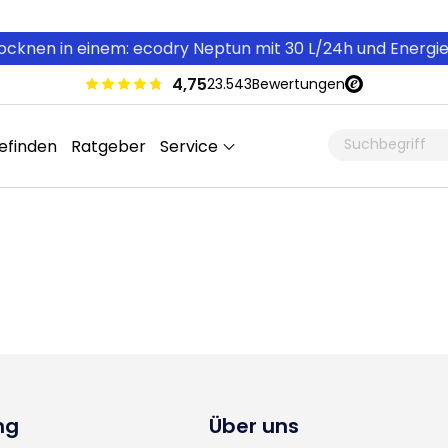
cknen in einem: ecodry Neptun mit 30 L/24h und Energi
4,75
23.543
Bewertungen
efinden
Ratgeber
Service
ng
Über uns