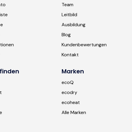
nto
Team
iste
Leitbild
te
Ausbildung
b
Blog
tionen
Kundenbewertungen
r
Kontakt
finden
Marken
ecoQ
t
ecodry
ecoheat
e
Alle Marken