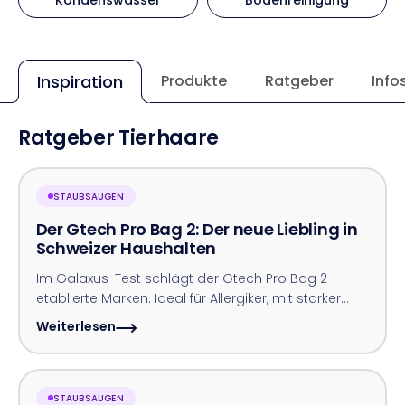
Inspiration
Produkte
Ratgeber
Info
Ratgeber Tierhaare
STAUBSAUGEN
Der Gtech Pro Bag 2: Der neue Liebling in
Schweizer Haushalten
Im Galaxus-Test schlägt der Gtech Pro Bag 2
etablierte Marken. Ideal für Allergiker, mit starker
Leistung, leiser Nutzung und hygienischer
Weiterlesen
Beuteltechnologie.
STAUBSAUGEN