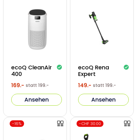
p
p
a
a
r
r
n
n
i
i
s
s
:
:
ecoQ CleanAir
ecoQ Rena
400
Expert
169.-
149.-
Normaler
Verkaufspreis
statt
199.-
Normaler
Verkaufspreis
statt
199.-
Preis
Preis
Ansehen
Ansehen
E
E
-16%
-CHF 30.00
r
r
s
s
p
p