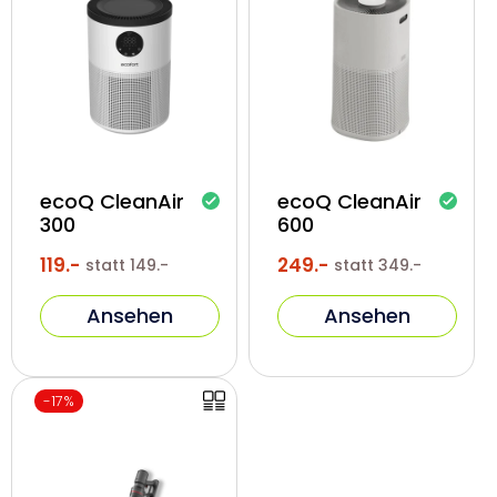
r
r
n
n
i
i
s
s
:
:
ecoQ CleanAir
ecoQ CleanAir
300
600
119.-
249.-
Normaler
Verkaufspreis
statt
149.-
Normaler
Verkaufspreis
statt
349.-
Preis
Preis
Ansehen
Ansehen
E
-17%
r
s
p
a
r
n