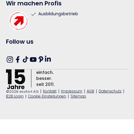
Wir machen Profis
Ausbildungsbetrieb
Follow us
Translation
Instagram
Facebook
TikTok
YouTube
Pinterest
missing:
einfach.
de.general.social.links.linkedin
besser.
seit 2011.
|
Kontakt
|
Impressum
|
AGB
|
Datenschutz
|
©2026 ecofort AG
B2B Login
|
Cookie-Einstellungen
|
Sitemap