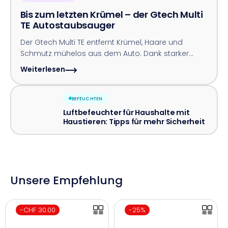
Bis zum letzten Krümel – der Gtech Multi
TE Autostaubsauger
Der Gtech Multi TE entfernt Krümel, Haare und
Schmutz mühelos aus dem Auto. Dank starker
Saugleistung, LED-Licht und Zubehör ist jede Ecke
Weiterlesen
einfach erreichbar.
BEFEUCHTEN
Luftbefeuchter für Haushalte mit
Haustieren: Tipps für mehr Sicherheit
Unsere Empfehlung
E
E
-CHF 30.00
-25%
r
r
s
s