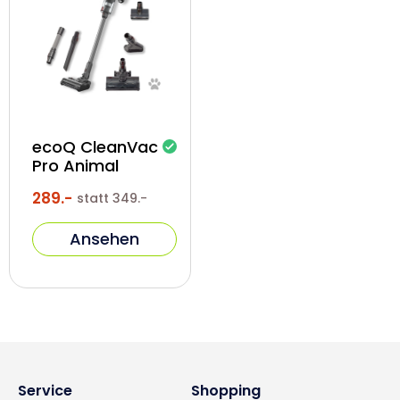
i
s
:
ecoQ CleanVac
Pro Animal
289.-
Normaler
Verkaufspreis
statt
349.-
Preis
Ansehen
Service
Shopping