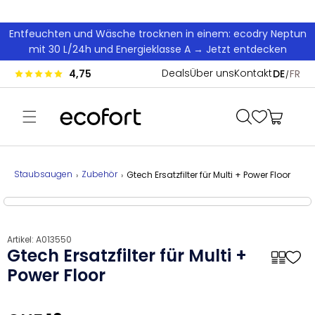
Direkt zum Inhalt
Entfeuchten und Wäsche trocknen in einem: ecodry Neptun
mit 30 L/24h und Energieklasse A → Jetzt entdecken
Spra
Deals
Über uns
Kontakt
4,75
DE
FR
Warenkorb
Staubsaugen
Zubehör
Gtech Ersatzfilter für Multi + Power Floor
uktinformationen springen
Artikel:
A013550
Gtech Ersatzfilter für Multi +
Power Floor