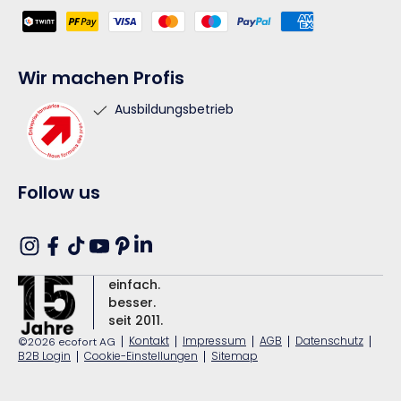
Zahlungsmethoden
Wir machen Profis
Ausbildungsbetrieb
Follow us
Translation missing: de.general.social.l
Instagram
Facebook
TikTok
YouTube
Pinterest
einfach.
besser.
seit 2011.
|
Kontakt
|
Impressum
|
AGB
|
Datenschutz
|
©2026 ecofort AG
B2B Login
|
Cookie-Einstellungen
|
Sitemap