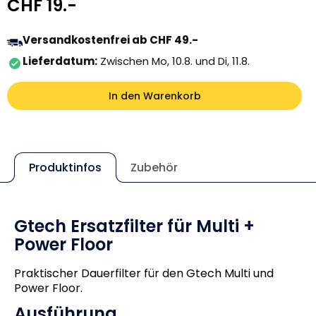
Normaler Preis
CHF 19.-
Versandkostenfrei ab CHF 49.-
Lieferdatum:
Zwischen Mo, 10.8. und Di, 11.8.
In den Warenkorb
Produktinfos
Zubehör
Gtech Ersatzfilter für Multi +
Power Floor
Praktischer Dauerfilter für den Gtech Multi und
Power Floor.
Ausführung